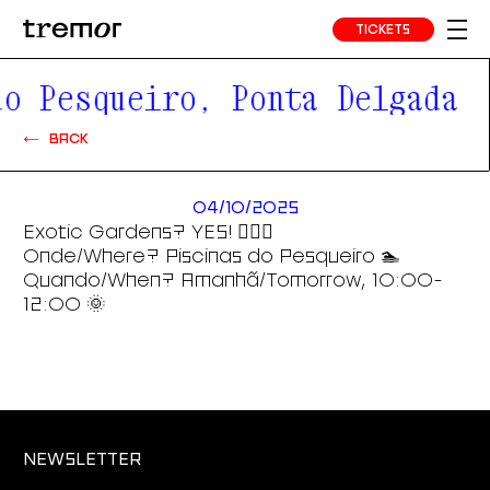
TICKETS
o Pesqueiro, Ponta Delgada
BACK
04/10/2025
Exotic Gardens? YES! 😶‍🌫️🍄
Onde/Where? Piscinas do Pesqueiro 🏊
Quando/When? Amanhã/Tomorrow, 10:00-
12:00 🌞
NEWSLETTER