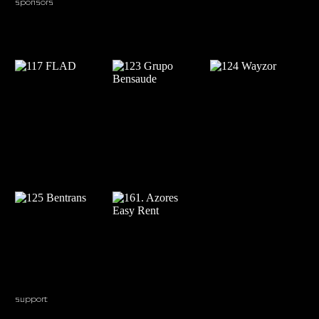
sponsors
support