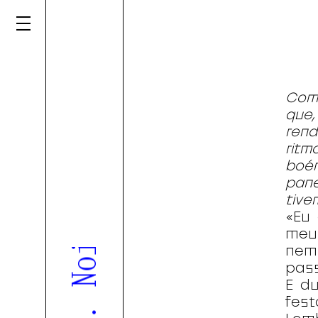
Comb
que,
rend
ritm
boém
pane
tive
«Eu 
meus
nem
pass
E d
fes