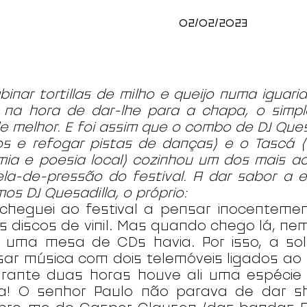
02/02/2023
inar tortillas de milho e queijo numa iguar
 na hora de dar-lhe para a chapa, o simp
e melhor. E foi assim que o combo de DJ Ques
os e refogar pistas de danças) e o Tascá
ia e poesia local) cozinhou um dos mais a
la-de-pressão do festival. A dar sabor a 
mos DJ Quesadilla, o próprio:
cheguei ao festival a pensar inocenteme
 discos de vinil. Mas quando chego lá, n
 uma mesa de CDs havia. Por isso, a sol
ar música com dois telemóveis ligados ao 
urante duas horas houve ali uma espécie
ta! O senhor Paulo não parava de dar s