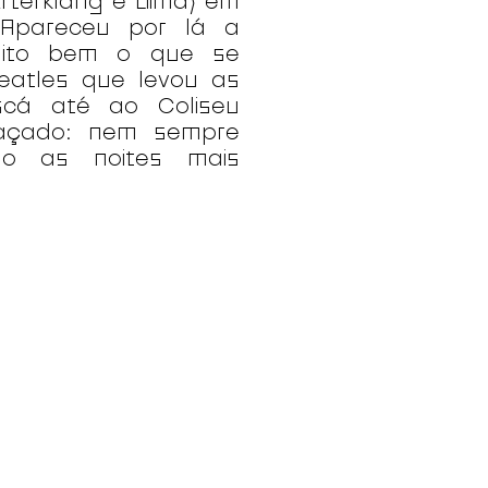
terklang e Liima) em
Apareceu por lá a
uito bem o que se
eatles que levou as
cá até ao Coliseu
raçado: nem sempre
ão as noites mais