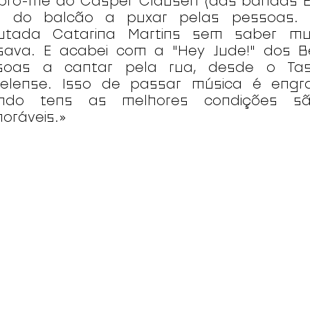
bro-me do Casper Clausen (das bandas Ef
a do balcão a puxar pelas pessoas. 
utada Catarina Martins sem saber m
sava. E acabei com a "Hey Jude!" dos B
soas a cantar pela rua, desde o Tas
aelense. Isso de passar música é eng
ndo tens as melhores condições s
oráveis.»