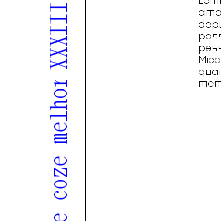
Lem
cim
dep
pas
pes
Mic
qua
mem