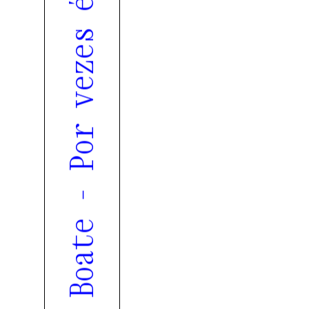
XXXIII. Noite de Poesia, Madrugada de Boate - Por vezes é a sertã rachada que coze melhor os bolos