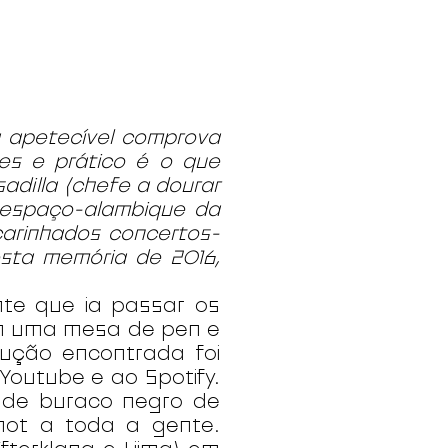
ia apetecível comprova
les e prático é o que
adilla (chefe a dourar
 (espaço-alambique da
carinhados concertos-
esta memória de 2016,
nte que ia passar os
em uma mesa de pen e
ução encontrada foi
Youtube e ao Spotify.
 de buraco negro de
hot a toda a gente.