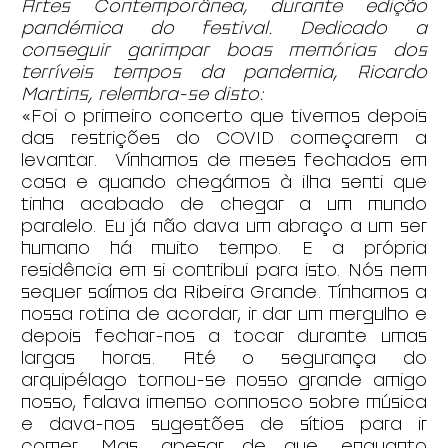
Artes Contemporânea, durante edição
pandémica do festival. Dedicado a
conseguir garimpar boas memórias dos
terríveis tempos da pandemia, Ricardo
Martins, relembra-se disto:
«Foi o primeiro concerto que tivemos depois
das restrições do COVID começarem a
levantar. Vínhamos de meses fechados em
casa e quando chegámos à ilha senti que
tinha acabado de chegar a um mundo
paralelo. Eu já não dava um abraço a um ser
humano há muito tempo. E a própria
residência em si contribui para isto. Nós nem
sequer saímos da Ribeira Grande. Tínhamos a
nossa rotina de acordar, ir dar um mergulho e
depois fechar-nos a tocar durante umas
largas horas. Até o segurança do
arquipélago tornou-se nosso grande amigo
nosso, falava imenso connosco sobre música
e dava-nos sugestões de sítios para ir
comer. Mas, apesar de que, enquanto