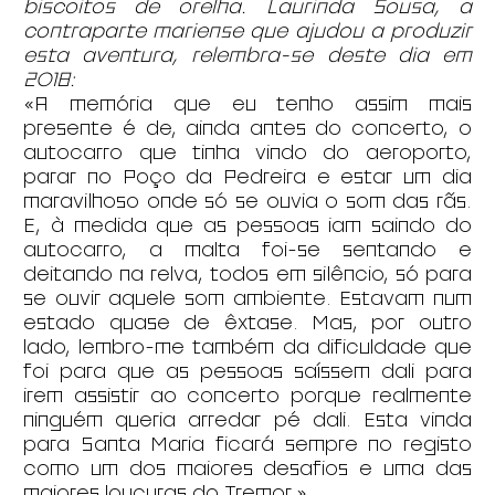
biscoitos de orelha. Laurinda Sousa, a
contraparte mariense que ajudou a produzir
esta aventura, relembra-se deste dia em
2018:
«A memória que eu tenho assim mais
presente é de, ainda antes do concerto, o
autocarro que tinha vindo do aeroporto,
parar no Poço da Pedreira e estar um dia
maravilhoso onde só se ouvia o som das rãs.
E, à medida que as pessoas iam saindo do
autocarro, a malta foi-se sentando e
deitando na relva, todos em silêncio, só para
se ouvir aquele som ambiente. Estavam num
estado quase de êxtase. Mas, por outro
lado, lembro-me também da dificuldade que
foi para que as pessoas saíssem dali para
irem assistir ao concerto porque realmente
ninguém queria arredar pé dali. Esta vinda
para Santa Maria ficará sempre no registo
como um dos maiores desafios e uma das
maiores loucuras do Tremor.»