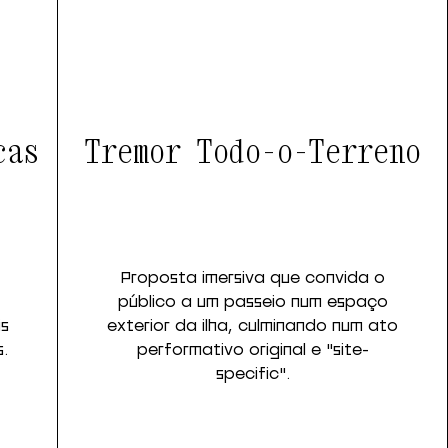
cas
Tremor Todo-o-Terreno
Proposta imersiva que convida o
público a um passeio num espaço
is
exterior da ilha, culminando num ato
s.
performativo original e "site-
specific".