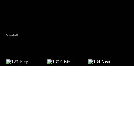
apoios