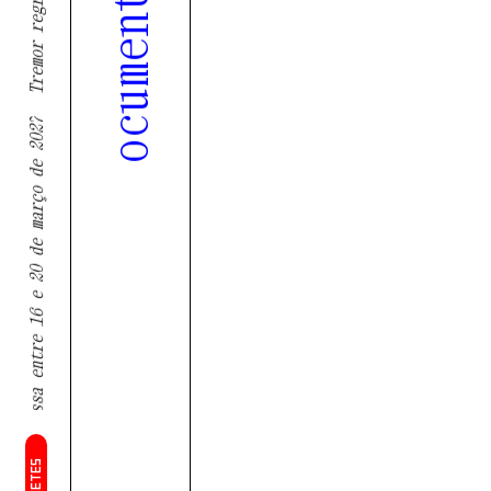
Tremor - 10 Anos | Um documentário RTP Palco
Tremor regressa entre 16 e 20 de março de 2027
BILHETES