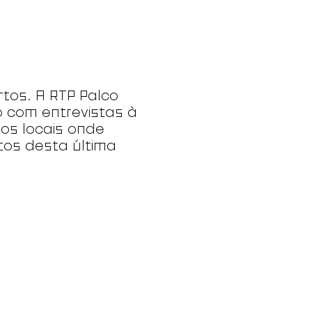
rtos. A RTP Palco
o com entrevistas à
ios locais onde
tos desta última