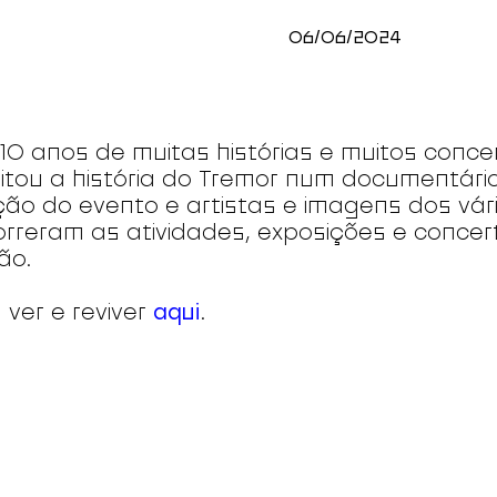
06/06/2024
10 anos de muitas histórias e muitos conce
sitou a história do Tremor num documentári
ção do evento e artistas e imagens dos vár
rreram as atividades, exposições e concer
ção.
 ver e reviver
aqui
.