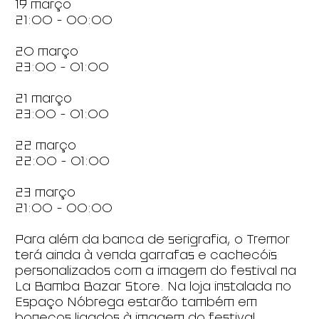
19 março
21:00 - 00:00
20 março
23:00 - 01:00
21 março
23:00 - 01:00
22 março
22:00 - 01:00
23 março
21:00 - 00:00
Para além da banca de serigrafia, o Tremor
terá ainda à venda garrafas e cachecóis
personalizados com a imagem do festival na
La Bamba Bazar Store. Na loja instalada no
Espaço Nóbrega estarão também em
bonecos ligados à imagem do festival.