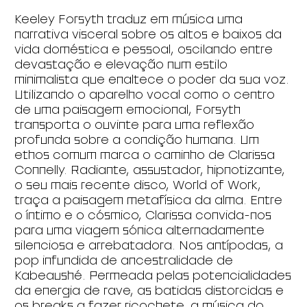
Keeley Forsyth traduz em música uma
narrativa visceral sobre os altos e baixos da
vida doméstica e pessoal, oscilando entre
devastação e elevação num estilo
minimalista que enaltece o poder da sua voz.
Utilizando o aparelho vocal como o centro
de uma paisagem emocional, Forsyth
transporta o ouvinte para uma reflexão
profunda sobre a condição humana. Um
ethos comum marca o caminho de Clarissa
Connelly. Radiante, assustador, hipnotizante,
o seu mais recente disco, World of Work,
traça a paisagem metafísica da alma. Entre
o íntimo e o cósmico, Clarissa convida-nos
para uma viagem sónica alternadamente
silenciosa e arrebatadora. Nos antípodas, a
pop infundida de ancestralidade de
Kabeaushé. Permeada pelas potencialidades
da energia de rave, as batidas distorcidas e
os breaks a fazer ricochete, a música do