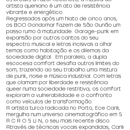
artista queniano é um ato de resistência
vibrante e energético.
Regressados após um hiato de cinco anos,
os 800 Gondomar fazem de São Gunão um
passo rumo à maturidade. Garage-punk em
expansão por outros cantos do seu
espectro musical e letras incisivas a olhar
temas como habitação e os dilemas da
sociedade digital. Em paralelo, a dupla
escocesa comfort desafia outros limites do
som, trazendo ao seu trabalho uma mistura
de punk, noise e música industrial. Com letras
que clamam por liberdade e resistência
queer numa sociedade restritiva, os comfort
exploram a vulnerabilidade e o confronto
como veículos de transformação.
A artista turca radicada no Porto, Ece Canlı,
mergulha num universo cinematográfico em S
A C R O S U N, o seu mais recente disco.
Através de técnicas vocais expandidas, Canlı